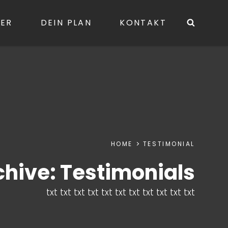
GER
DEIN PLAN
KONTAKT
Searc
HOME
TESTIMONIAL
chive:
Testimonials
txt txt txt txt txt txt txt txt txt txt txt