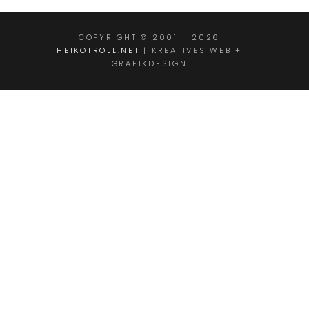
COPYRIGHT © 2001 - 2026
HEIKOTROLL.NET
| KREATIVES WEB +
GRAFIKDESIGN