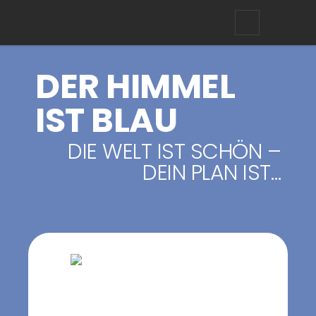
HEIKOTRO
kreatives web + grafikdesign
DER HIMMEL
IST BLAU
DIE WELT IST SCHÖN –
DEIN PLAN IST…